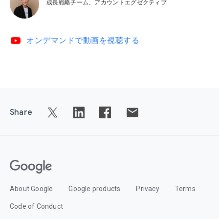
成長戦略チーム、アカウントエグゼクティブ
video_youtube
オンデマンドで動画を視聴する
Share
About Google
Google products
Privacy
Terms
Code of Conduct